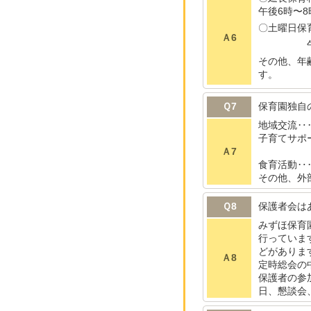
午後6時〜
〇土曜日保
Ａ6
午前中の
その他、年
す。
Ｑ7
保育園独自
地域交流‥
子育てサポ
Ａ7
食育活動‥
その他、外
Ｑ8
保護者会は
みずほ保育
行っていま
どがありま
Ａ8
定時総会の
保護者の参
日、懇談会