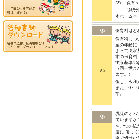
(3) 「
「就労状
本ホームペ
Ｑ2
保育料はど
保育料につ
童の年齢に
よって徴収
市の保育料
徴収基準の
（同一世帯
Ａ2
ます。）
但し、令和
また、0～
す。
乳児のオム
Ｑ3
ていますか
おむつの紙
度に 優し
園で処分い