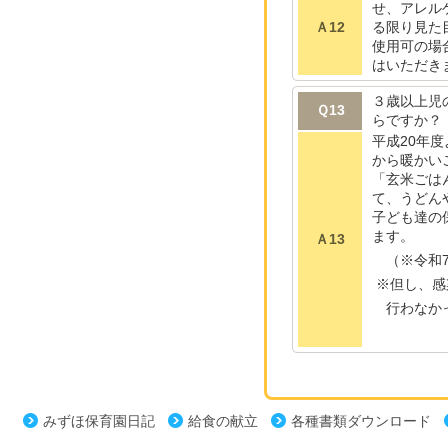
せ、アレル
Ａ12
る限り見た
使用可の場
はいただき
３歳以上児
Ｑ13
らですか？
平成20年
から暖かい
「玄米ごは
て、うどん
子ども達の
ます。
Ａ13
（※令和7
※但し、感
行わなかっ
みずほ保育園日記
給食の献立
各種書類ダウンロード