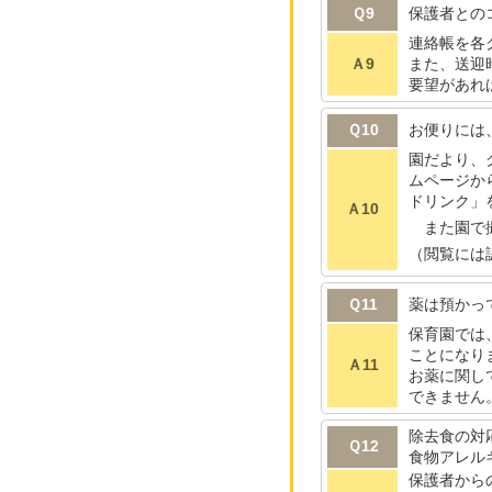
Ｑ9
保護者との
連絡帳を各
Ａ9
また、送迎
要望があれ
Ｑ10
お便りには
園だより、
ムページか
ドリンク」
Ａ10
また園で撮
（閲覧には
Ｑ11
薬は預かっ
保育園では
ことになり
Ａ11
お薬に関し
できません
除去食の対
Ｑ12
食物アレル
保護者から