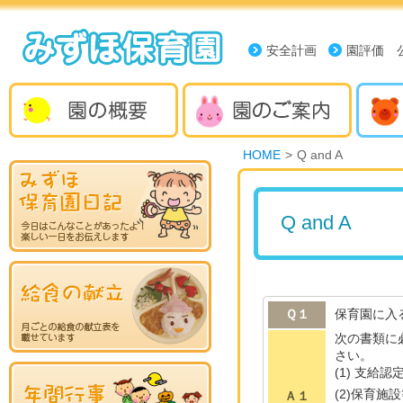
安全計画
園評価 
HOME
>
Q and A
Q and A
Ｑ１
保育園に入
次の書類に
さい。
(1) 支給
(2)保育施
Ａ１