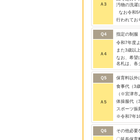
Ａ3
汚物の洗濯
なお令和5
行われてお
Ｑ4
指定の制服
令和7年度
また3歳以
Ａ4
なお、希望
名札は、各
Ｑ5
保育料以外
食事代（3歳
（※宮津市
体操服代（
Ａ5
スポーツ振
※令和7年
Ｑ6
その他必要
〇延長保育